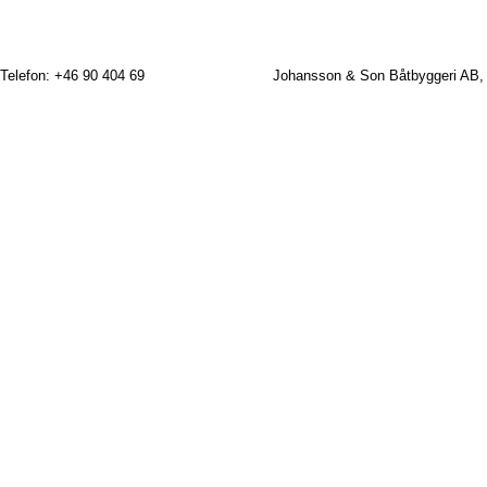
till oss för ett prisförslag för arbetet.
Telefon: +46 90 404 69
Johansson & Son Båtbyggeri AB,