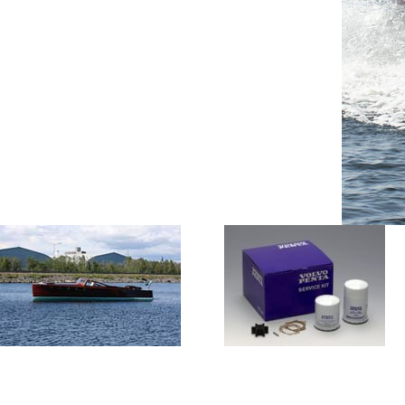
Renovera en träbåt
Reservdelar
Vår passion för ett riktigt hantverk gör att vi
Hos oss kan du köpa/beställa de fles
också arbetar med renoveringar. Hör av Dig
reservdelarna till din båt