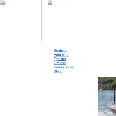
Startsida
Våra båtar
Tjänster
Om oss
Kontakta oss
Blogg
Vi bygger, renoverar och
underhåller båtar
Johansson & Son Båtbyggeri AB har en lång tradition av
båtbyggande i familjen. Vi har byggt både stora och små
underverk - både klassiker och bruksbåtar.
Vi kan bygga Din båt i mahogny!