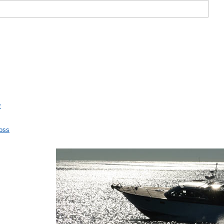
r
oss