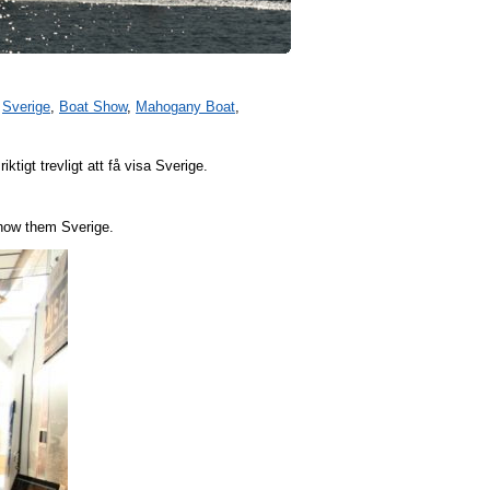
,
Sverige
,
Boat Show
,
Mahogany Boat
,
tigt trevligt att få visa Sverige.
how them Sverige.