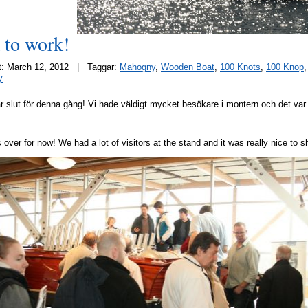
 to work!
at: March 12, 2012 | Taggar:
Mahogny
,
Wooden Boat
,
100 Knots
,
100 Knop
y
 slut för denna gång! Vi hade väldigt mycket besökare i montern och det var rik
s over
for now
!
We
had a lot of
visitors
at the stand
and it was really
nice to
s