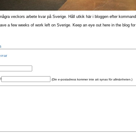
 några veckors arbete kvar på Sverige. Håll utkik här i bloggen efter kommand
ave
a few weeks of
work left
on Sverige
.
Keep an eye out here in the blog f
n
 svar
s:
(Din e-postadress kommer inte att synas för allmänheten.)