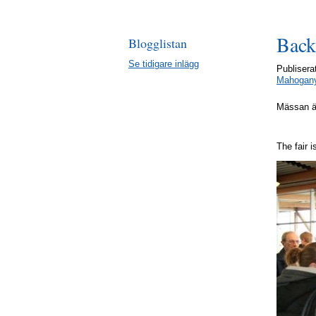
Back
Blogglistan
Se tidigare inlägg
Publiser
Mahogan
Mässan är
The fair
i