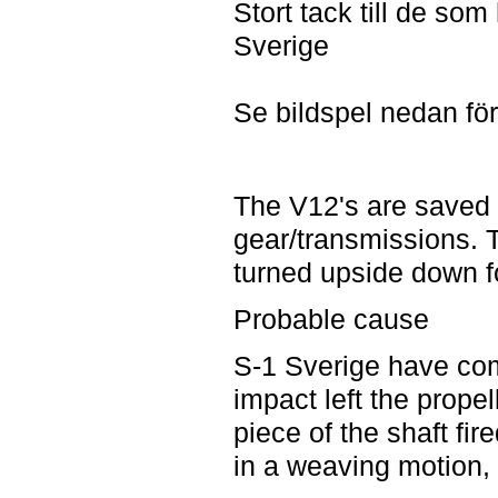
Stort tack till de so
Sverige
Se bildspel nedan för 
The V12's are
saved
gear/transmissions.
turned upside down
f
Probable
cause
S-1
Sverige
have co
impact
left
the propel
piece
of
the
shaft
fir
in a
weaving
motion
,